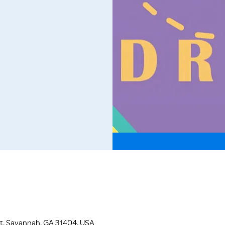
St, Savannah, GA 31404, USA