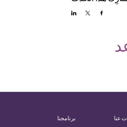
د
ت عنا
برنامجنا