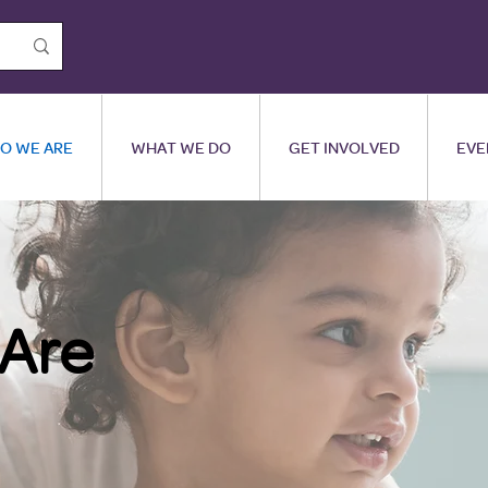
O WE ARE
WHAT WE DO
GET INVOLVED
EVE
Are