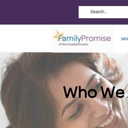
WH
Who We 