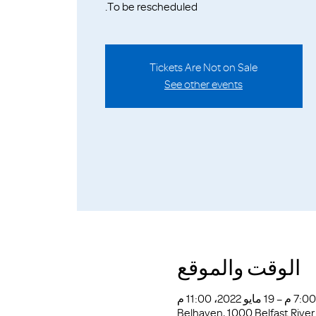
To be rescheduled.
Tickets Are Not on Sale
See other events
الوقت والموقع
Belhaven, 1000 Belfast River