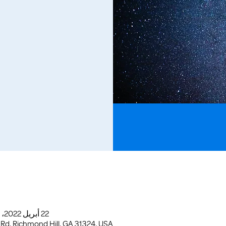
22 أبريل 2022، 7:00 م – 19 مايو 2022، 11:00 م
 Rd, Richmond Hill, GA 31324, USA